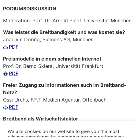
PODIUMSDISKUSSION
Moderation: Prof. Dr. Arnold Picot, Universität München
Was leistet die Breitbandigkeit und was kostet sie?
Joachim Döring, Siemens AG, München
PDF
Preismodelle in einem schnellen Internet
Prof. Dr. Bernd Skiera, Universität Frankfurt
PDF
Freier Zugang zu Informationen auch im Breitband-
Netz?
Ossi Urchs, F.F.T. Medien Agentur, Offenbach
PDF
Breitband als Wirtschaftsfaktor
Stefan Doeblin, network economy S.A., Brüssel
We use cookies on our website to give you the most
PDF