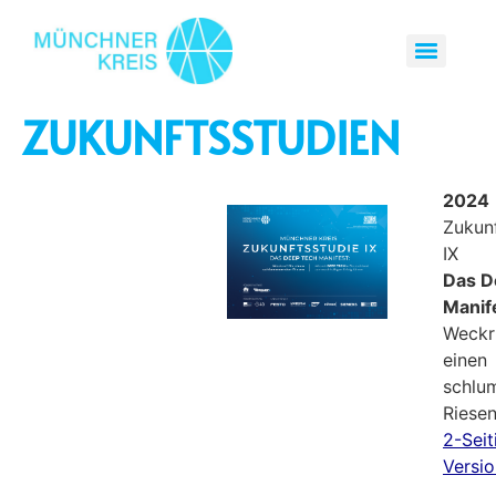
ZUKUNFTSSTUDIEN
2024
Zukunf
IX
Das D
Manif
Weckru
einen
schlu
Riese
2-Seit
Versio