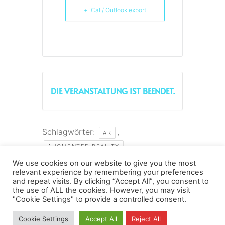
+ iCal / Outlook export
DIE VERANSTALTUNG IST BEENDET.
Schlagwörter:
,
AR
,
AUGMENTED REALITY
,
,
HOCHBAHN HAMBURG
ÖPNV
We use cookies on our website to give you the most
,
relevant experience by remembering your preferences
SMART CITIES
SMART CITY
and repeat visits. By clicking “Accept All”, you consent to
the use of ALL the cookies. However, you may visit
Datenschutz
Kopierrechte
Impressum
"Cookie Settings" to provide a controlled consent.
Kontakt
Cookie Settings
Accept All
Reject All