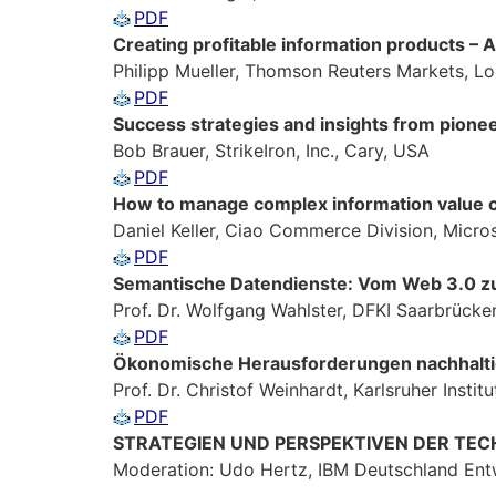
PDF
Creating profitable information products – 
Philipp Mueller, Thomson Reuters Markets, L
PDF
Success strategies and insights from pionee
Bob Brauer, StrikeIron, Inc., Cary, USA
PDF
How to manage complex information value ch
Daniel Keller, Ciao Commerce Division, Mic
PDF
Semantische Datendienste: Vom Web 3.0 zu
Prof. Dr. Wolfgang Wahlster, DFKI Saarbrücke
PDF
Ökonomische Herausforderungen nachhaltig
Prof. Dr. Christof Weinhardt, Karlsruher Instit
PDF
STRATEGIEN UND PERSPEKTIVEN DER TE
Moderation: Udo Hertz, IBM Deutschland En