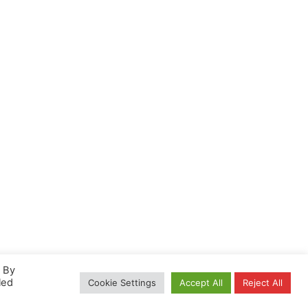
. By
led
Cookie Settings
Accept All
Reject All