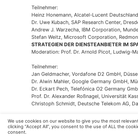
Teilnehmer:
Heinz Honemann, Alcatel-Lucent Deutschlan
Dr. Uwe Kubach, SAP Research Center, Dresd
Andrew J. Warzecha, IBM Corporation, Munde
Stefan Weitz, Microsoft Corporation, Redmo
STRATEGIEN DER DIENSTEANBIETER IM 
Moderation: Prof. Dr. Arnold Picot, Ludwig-
Teilnehmer:
Jan Geldmacher, Vordafone D2 GmbH, Düsse
Dr. Alwin Mahler, Google Germany GmbH, M
Dr. Eckart Pech, Telefónica O2 Germany Gm
Prof. Dr. Alexander Roßnagel, Universität Kas
Christoph Schmidt, Deutsche Telekom AG, D
We use cookies on our website to give you the most relevan
clicking “Accept All”, you consent to the use of ALL the cook
consent.