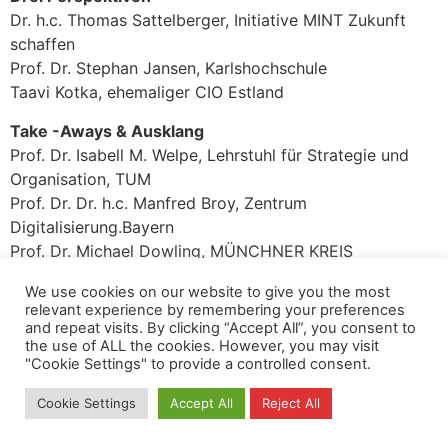
Dr. h.c. Thomas Sattelberger, Initiative MINT Zukunft
schaffen
Prof. Dr. Stephan Jansen, Karlshochschule
Taavi Kotka, ehemaliger CIO Estland
Take -Aways & Ausklang
Prof. Dr. Isabell M. Welpe, Lehrstuhl für Strategie und
Organisation, TUM
Prof. Dr. Dr. h.c. Manfred Broy, Zentrum
Digitalisierung.Bayern
Prof. Dr. Michael Dowling, MÜNCHNER KREIS
Dr. h.c. Thomas Sattelberger, Initiative MINT Zukunft
We use cookies on our website to give you the most
schaffen
relevant experience by remembering your preferences
and repeat visits. By clicking “Accept All”, you consent to
the use of ALL the cookies. However, you may visit
Datenschutz
Kopierrechte
Impressum
"Cookie Settings" to provide a controlled consent.
Kontakt
Cookie Settings
Accept All
Reject All
All rights reserved