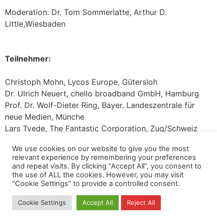
Moderation: Dr. Tom Sommerlatte, Arthur D.
Little,Wiesbaden
Teilnehmer:
Christoph Mohn, Lycos Europe, Gütersloh
Dr. Ulrich Neuert, chello broadband GmbH, Hamburg
Prof. Dr. Wolf-Dieter Ring, Bayer. Landeszentrale für
neue Medien, Münche
Lars Tvede, The Fantastic Corporation, Zug/Schweiz
Prof. Dr. Albrecht Ziemer, ZDF, Mainz
We use cookies on our website to give you the most
Ferdinand Kayser, Premiere Medien GmbH, Unterföhring
relevant experience by remembering your preferences
and repeat visits. By clicking “Accept All”, you consent to
the use of ALL the cookies. However, you may visit
Datenschutz
Kopierrechte
Impressum
"Cookie Settings" to provide a controlled consent.
Kontakt
Cookie Settings
Accept All
Reject All
All rights reserved