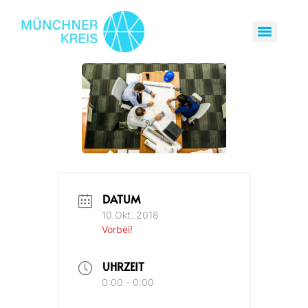
DATUM
10.Okt..2018
Vorbei!
UHRZEIT
0:00 - 0:00