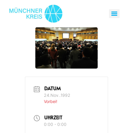
DATUM
24.Nov..1992
Vorbei!
UHRZEIT
0:00 - 0:00