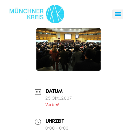
DATUM
25.Okt..2007
Vorbei!
UHRZEIT
0:00 - 0:00