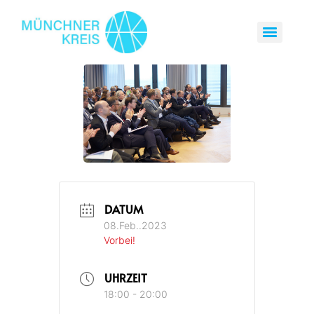
DATUM
08.Feb..2023
Vorbei!
UHRZEIT
18:00 - 20:00