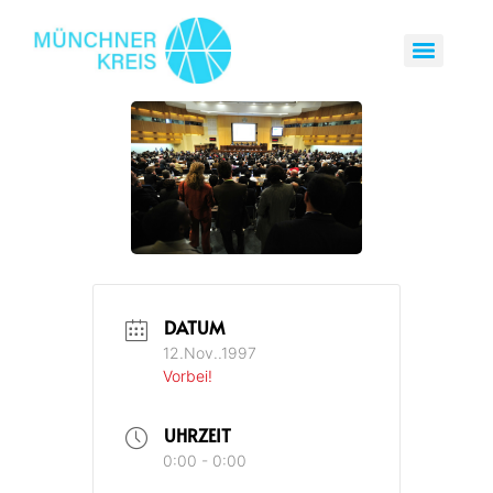
DATUM
12.Nov..1997
Vorbei!
UHRZEIT
0:00 - 0:00