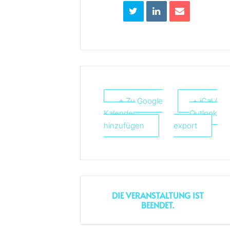
+ Zu Google
+ iCal /
Kalender
Outlook
hinzufügen
export
DIE VERANSTALTUNG IST
BEENDET.