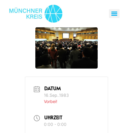
DATUM
16.Sep..1983
Vorbei!
UHRZEIT
0:00 - 0:00