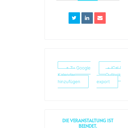
+ Zu Google
+ iCal /
Kalender
Outlook
hinzufügen
export
DIE VERANSTALTUNG IST
BEENDET.