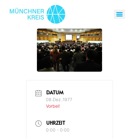
DATUM
08.Dez..1977
Vorbei!
UHRZEIT
0:00 - 0:00