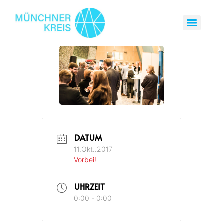
DATUM
11.Okt..2017
Vorbei!
UHRZEIT
0:00 - 0:00