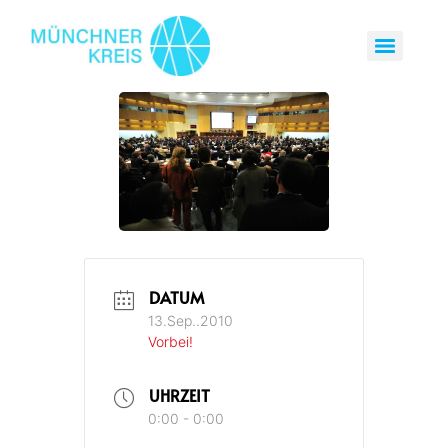
DATUM
13.Sep..2010
Vorbei!
UHRZEIT
0:00 - 0:00