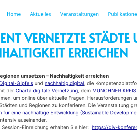
Home
Aktuelles
Veranstaltungen
Publikation
IGENT VERNETZTE STÄDTE
HALTIGKEIT ERREICHEN
 Regionen umsetzen – Nachhaltigkeit erreichen
Digital-Gipfels
und
nachhaltig.digital
, die Kompetenzplatt
mit der
Charta digitale Vernetzung
, dem
MÜNCHNER KREIS
men, um online über aktuelle Fragen, Herausforderungen un
en Städten und Regionen zu konferieren. Die Veranstaltung gr
n für eine nachhaltige Entwicklung (Sustainable Developm
ntensiv auseinander.
 Session-Einreichung erhalten Sie hier:
https://div-konfer