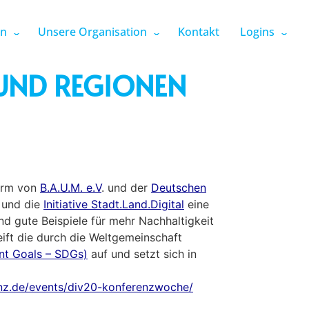
en
Unsere Organisation
Kontakt
Logins
 UND REGIONEN
form von
B.A.U.M. e.V
. und der
Deutschen
und die
Initiative Stadt.Land.Digital
eine
d gute Beispiele für mehr Nachhaltigkeit
eift die durch die Weltgemeinschaft
ent Goals – SDGs)
auf und setzt sich in
enz.de/events/div20-konferenzwoche/