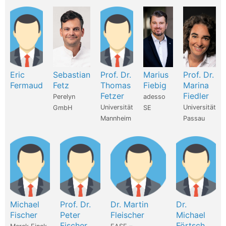
Eric
Sebastian
Prof. Dr.
Marius
Prof. Dr.
Fermaud
Fetz
Thomas
Fiebig
Marina
Fetzer
Fiedler
Perelyn
adesso
Universität
Universität
GmbH
SE
Mannheim
Passau
Michael
Prof. Dr.
Dr. Martin
Dr.
Fischer
Peter
Fleischer
Michael
Fischer
Förtsch