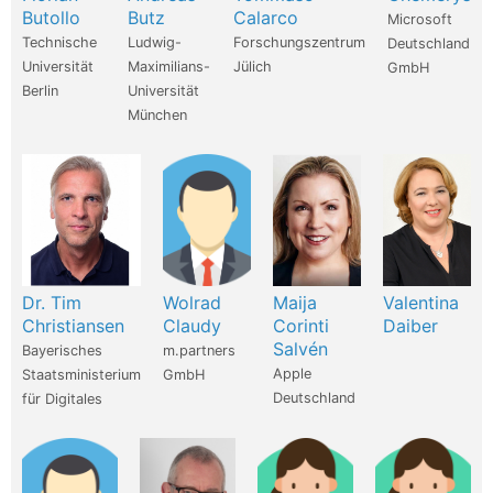
Butollo
Butz
Calarco
Microsoft
Technische
Ludwig-
Forschungszentrum
Deutschland
Universität
Maximilians-
Jülich
GmbH
Berlin
Universität
München
Dr. Tim
Wolrad
Maija
Valentina
Christiansen
Claudy
Corinti
Daiber
Salvén
Bayerisches
m.partners
Apple
Staatsministerium
GmbH
Deutschland
für Digitales