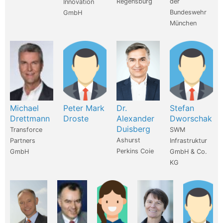
Regensburg
der
Innovation
Bundeswehr
GmbH
München
Michael
Peter Mark
Dr.
Stefan
Drettmann
Droste
Alexander
Dworschak
Duisberg
Transforce
SWM
Ashurst
Partners
Infrastruktur
Perkins Coie
GmbH
GmbH & Co.
KG