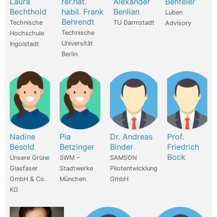
Laura
rer.nat.
Alexander
Benteler
Bechthold
habil. Frank
Benlian
Luben
Behrendt
Technische
TU Darmstadt
Advisory
Technische
Hochschule
Universität
Ingolstadt
Berlin
Nadine
Pia
Dr. Andreas
Prof.
Besold
Betzinger
Binder
Friedrich
Bock
Unsere Grüne
SWM –
SAMSON
Glasfaser
Stadtwerke
Pilotentwicklung
GmbH & Co.
München
GmbH
KG