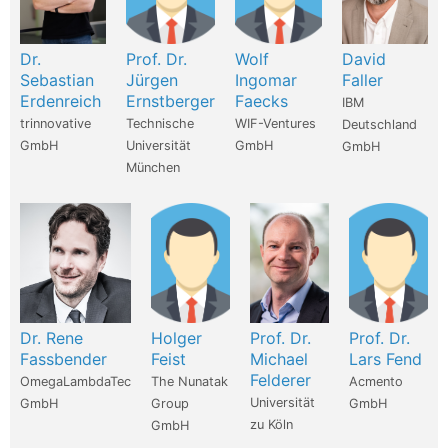
Dr.
Prof. Dr.
Wolf
David
Sebastian
Jürgen
Ingomar
Faller
Erdenreich
Ernstberger
Faecks
IBM
trinnovative
Technische
WIF-Ventures
Deutschland
GmbH
Universität
GmbH
GmbH
München
Dr. Rene
Holger
Prof. Dr.
Prof. Dr.
Fassbender
Feist
Michael
Lars Fend
Felderer
OmegaLambdaTec
The Nunatak
Acmento
Universität
GmbH
Group
GmbH
zu Köln
GmbH