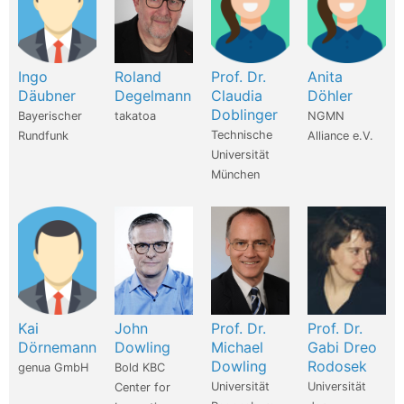
Ingo
Roland
Prof. Dr.
Anita
Däubner
Degelmann
Claudia
Döhler
Doblinger
Bayerischer
takatoa
NGMN
Technische
Rundfunk
Alliance e.V.
Universität
München
Kai
John
Prof. Dr.
Prof. Dr.
Dörnemann
Dowling
Michael
Gabi Dreo
Dowling
Rodosek
genua GmbH
Bold KBC
Universität
Universität
Center for