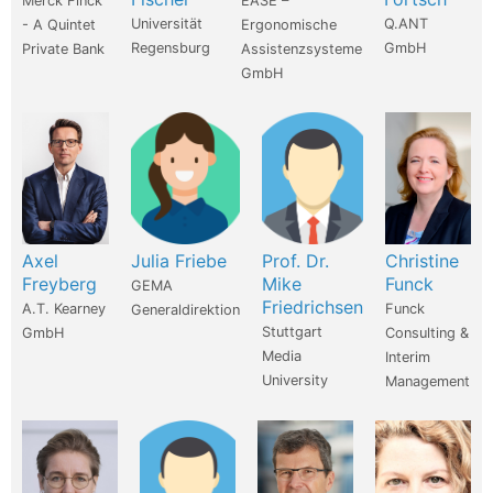
Merck Finck
EASE –
Universität
Q.ANT
- A Quintet
Ergonomische
Regensburg
GmbH
Private Bank
Assistenzsysteme
GmbH
Axel
Julia Friebe
Prof. Dr.
Christine
Freyberg
Mike
Funck
GEMA
Friedrichsen
A.T. Kearney
Funck
Generaldirektion
Stuttgart
GmbH
Consulting &
Media
Interim
University
Management