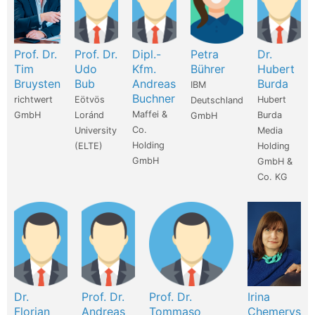
Prof. Dr.
Prof. Dr.
Dipl.-
Petra
Dr.
Tim
Udo
Kfm.
Bührer
Hubert
Bruysten
Bub
Andreas
Burda
IBM
Buchner
richtwert
Eötvös
Hubert
Deutschland
Maffei &
GmbH
Loránd
Burda
GmbH
Co.
University
Media
Holding
(ELTE)
Holding
GmbH
GmbH &
Co. KG
Dr.
Prof. Dr.
Prof. Dr.
Irina
Florian
Andreas
Tommaso
Chemerys