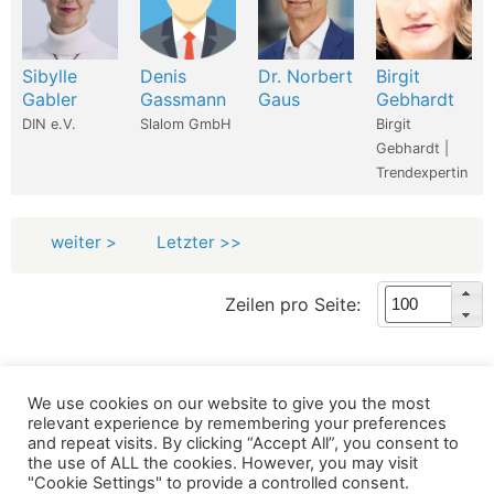
Sibylle
Denis
Dr. Norbert
Birgit
Gabler
Gassmann
Gaus
Gebhardt
DIN e.V.
Slalom GmbH
Birgit
Gebhardt |
Trendexpertin
weiter >
Letzter >>
Zeilen pro Seite:
We use cookies on our website to give you the most
Wir verwenden für diese Webseite
relevant experience by remembering your preferences
and repeat visits. By clicking “Accept All”, you consent to
the use of ALL the cookies. However, you may visit
Datenschutz
Kopierrechte
Impressum
"Cookie Settings" to provide a controlled consent.