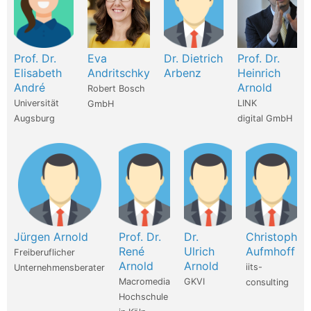
Prof. Dr.
Eva
Dr. Dietrich
Prof. Dr.
Elisabeth
Andritschky
Arbenz
Heinrich
André
Arnold
Robert Bosch
Universität
LINK
GmbH
Augsburg
digital GmbH
Jürgen Arnold
Prof. Dr.
Dr.
Christoph
René
Ulrich
Aufmhoff
Freiberuflicher
Arnold
Arnold
iits-
Unternehmensberater
Macromedia
GKVI
consulting
Hochschule