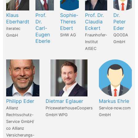
Klaus
Prof.
Sophie-
Prof. Dr.
Dr.
Eberhardt
Dr.
Theres
Claudia
Peter
Carl-
Ebert
Eckert
Eder
iteratec
Eugen
SHW AG
Fraunhofer-
QOODA
GmbH
Eberle
Institut
GmbH
AISEC
Philipp Eder
Dietmar Eglauer
Markus Ehrle
Allianz
PricewaterhouseCoopers
Service‑now.com
Rechtsschutz-
GmbH WPG
GmbH
Service GmbH/
co Allianz
Versicherungs-