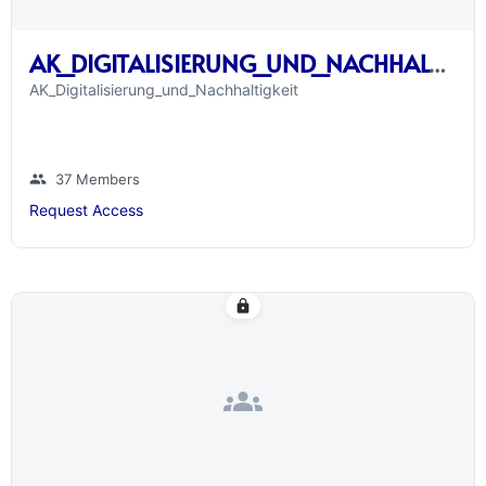
AK_DIGITALISIERUNG_UND_NACHHALTIGKEIT
AK_Digitalisierung_und_Nachhaltigkeit
group
37 Members
Request Access
lock
groups