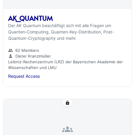
AK_QUANTUM
Der AK Quantum beschäftigt sich mit alle Fragen um
Quanten-Computing, Quanten-Key-Distribution, Post-
Quantum-Cryptography und mehr.
group
62 Members
person
Dieter Kranzlmüller
Leibniz-Rechenzentrum (LRZ) der Bayerischen Akademie der
Wissenschaften und LMU
Request Access
lock
groups