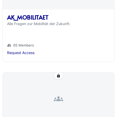
AK_MOBILITAET
Alle Fragen zur Mobilität der Zukunft.
group
65 Members
Request Access
lock
groups