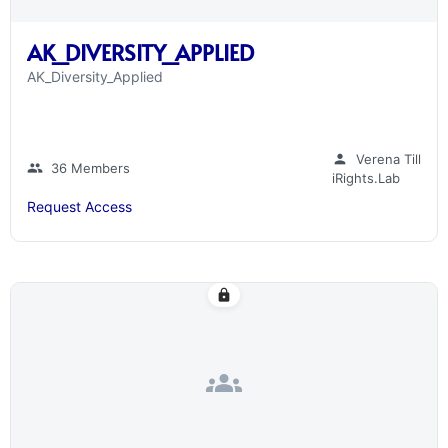
AK_DIVERSITY_APPLIED
AK_Diversity_Applied
person
Verena Till
group
36 Members
iRights.Lab
Request Access
lock
groups