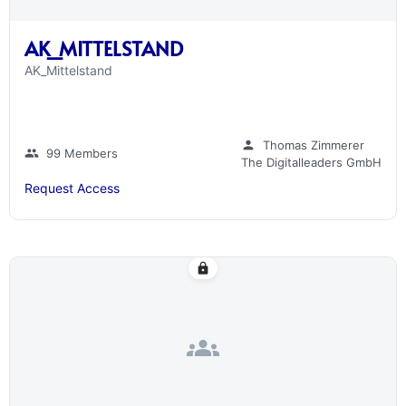
AK_MITTELSTAND
AK_Mittelstand
person
Thomas Zimmerer
group
99 Members
The Digitalleaders GmbH
Request Access
lock
groups