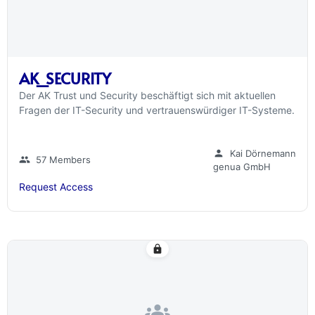
AK_SECURITY
Der AK Trust und Security beschäftigt sich mit aktuellen
Fragen der IT-Security und vertrauenswürdiger IT-Systeme.
person
Kai Dörnemann
group
57 Members
genua GmbH
Request Access
lock
groups