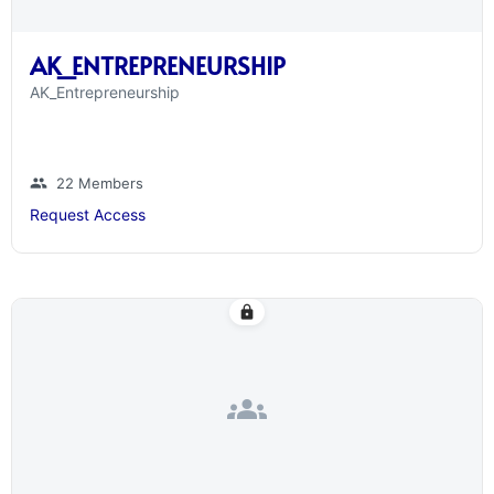
AK_ENTREPRENEURSHIP
AK_Entrepreneurship
group
22 Members
Request Access
lock
groups