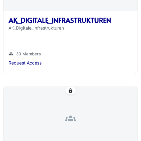
AK_DIGITALE_INFRASTRUKTUREN
AK_Digitale_Infrastrukturen
group
30 Members
Request Access
lock
groups