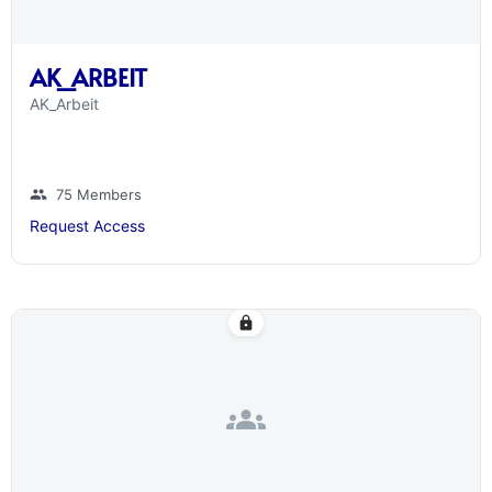
AK_ARBEIT
AK_Arbeit
group
75 Members
Request Access
lock
groups