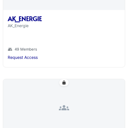
AK_ENERGIE
AK_Energie
group
49 Members
Request Access
lock
groups