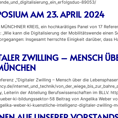
ende_und_digitalisierung_ein_erfolgsduo-89053/
OSIUM AM 23. APRIL 2024
MÜNCHNER KREIS, ein hochkarätiges Panel von 17 Referen
: „Wie kann die Digitalisierung der Mobilitätswende einen
orgegangen: Insgesamt herrschte Einigkeit darüber, dass Ha
ALER ZWILLING – MENSCH ÜBE
 MÜNCHEN
ferenz „“Digitaler Zwilling – Mensch über die Lebensphase
cy.de/internet_und_technik/von_der_wiege_bis_zur_bahre_
ky, Leiterin der Abteilung Berufswissenschaften im BLLV. htt
g-ueber-ki-bildungssektor-58 Beitrag von Angelika Weber vo
gelika-weber-ki-kuenstliche-intelligenz-digitaler-zwilling
NEN AUF UNSERER VORSTAND