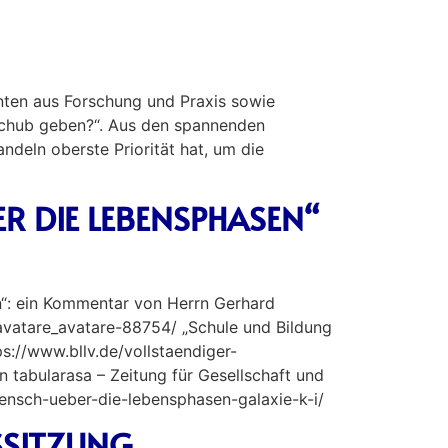
ten aus Forschung und Praxis sowie
 Schub geben?“. Aus den spannenden
ndeln oberste Priorität hat, um die
R DIE LEBENSPHASEN“
n“: ein Kommentar von Herrn Gerhard
avatare_avatare-88754/ „Schule und Bildung
ps://www.bllv.de/vollstaendiger-
n tabularasa – Zeitung für Gesellschaft und
-mensch-ueber-die-lebensphasen-galaxie-k-i/
SSITZUNG