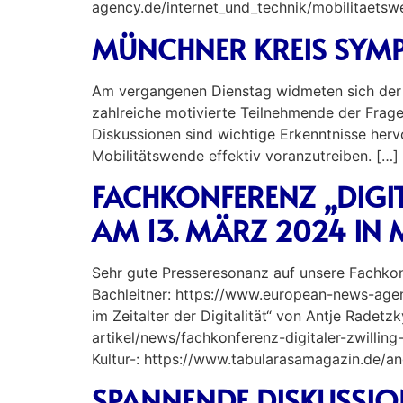
agency.de/internet_und_technik/mobilitaetsw
MÜNCHNER KREIS SYMP
Am vergangenen Dienstag widmeten sich der 
zahlreiche motivierte Teilnehmende der Frage
Diskussionen sind wichtige Erkenntnisse herv
Mobilitätswende effektiv voranzutreiben. […]
FACHKONFERENZ „DIGIT
AM 13. MÄRZ 2024 IN
Sehr gute Presseresonanz auf unsere Fachkon
Bachleitner: https://www.european-news-agen
im Zeitalter der Digitalität“ von Antje Radetz
artikel/news/fachkonferenz-digitaler-zwillin
Kultur-: https://www.tabularasamagazin.de/an
SPANNENDE DISKUSSIO