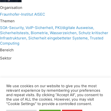
Organisation
Fraunhofer-Institut AISEC
Themen
SOA-Security, VoIP-Sicherheit, PKI/digitale Ausweise,
Sicherheitstests, Biometrie, Wasserzeichen, Schutz kritischer
Infrastrukturen, Sicherheit eingebetteter Systeme, Trusted
Computing
Bereich
Sektor
We use cookies on our website to give you the most
Wir verwenden für diese Webseite
relevant experience by remembering your preferences
and repeat visits. By clicking “Accept All”, you consent to
the use of ALL the cookies. However, you may visit
Datenschutz
Kopierrechte
Impressum
"Cookie Settings" to provide a controlled consent.
Kontakt