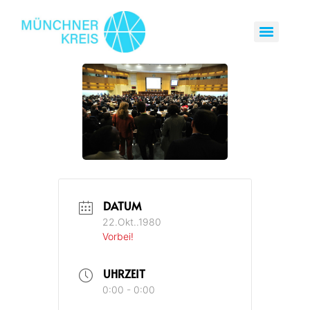
DATUM
22.Okt..1980
Vorbei!
UHRZEIT
0:00 - 0:00