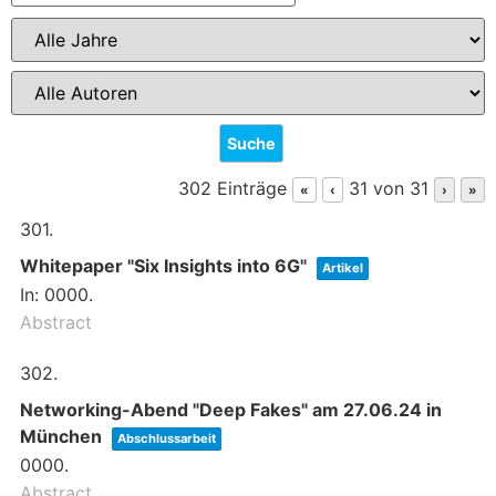
302 Einträge
31 von 31
«
‹
›
»
301.
Whitepaper "Six Insights into 6G"
Artikel
In:
0000
.
Abstract
302.
Networking-Abend "Deep Fakes" am 27.06.24 in
München
Abschlussarbeit
0000
.
Abstract