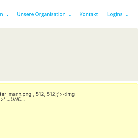
en
Unsere Organisation
Kontakt
Logins
tar_mann.png", 512, 512);'><img
a>'
...UND...