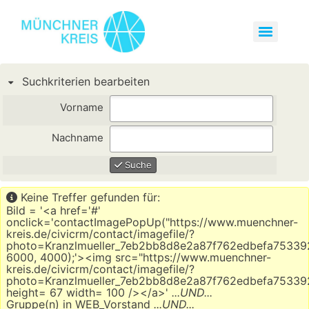
Suchkriterien bearbeiten
Vorname
Nachname
Suche
Keine Treffer gefunden für:
Bild = '<a href='#'
onclick='contactImagePopUp("https://www.muenchner-
kreis.de/civicrm/contact/imagefile/?
photo=Kranzlmueller_7eb2bb8d8e2a87f762edbefa753392
6000, 4000);'><img src="https://www.muenchner-
kreis.de/civicrm/contact/imagefile/?
photo=Kranzlmueller_7eb2bb8d8e2a87f762edbefa753392
height= 67 width= 100 /></a>'
...UND...
Gruppe(n) in WEB_Vorstand
...UND...