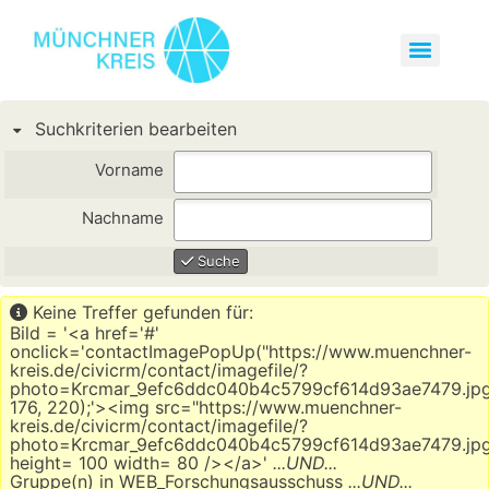
Suchkriterien bearbeiten
Vorname
Nachname
Suche
Keine Treffer gefunden für:
Bild = '<a href='#'
onclick='contactImagePopUp("https://www.muenchner-
kreis.de/civicrm/contact/imagefile/?
photo=Krcmar_9efc6ddc040b4c5799cf614d93ae7479.jpg
176, 220);'><img src="https://www.muenchner-
kreis.de/civicrm/contact/imagefile/?
photo=Krcmar_9efc6ddc040b4c5799cf614d93ae7479.jp
height= 100 width= 80 /></a>'
...UND...
Gruppe(n) in WEB_Forschungsausschuss
...UND...