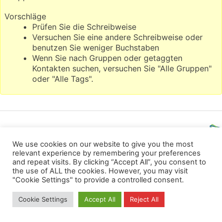
Vorschläge
Prüfen Sie die Schreibweise
Versuchen Sie eine andere Schreibweise oder
benutzen Sie weniger Buchstaben
Wenn Sie nach Gruppen oder getaggten
Kontakten suchen, versuchen Sie "Alle Gruppen"
oder "Alle Tags".
Wir verwenden für diese Webseite
We use cookies on our website to give you the most
relevant experience by remembering your preferences
Privacy
Copyright
Contact
Imprint
and repeat visits. By clicking “Accept All”, you consent to
the use of ALL the cookies. However, you may visit
All rights reserved
"Cookie Settings" to provide a controlled consent.
Cookie Settings
Accept All
Reject All